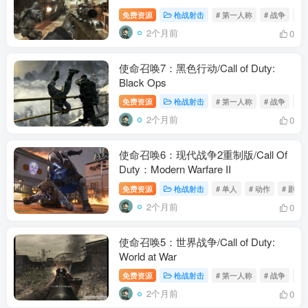
免费资源
枪战射击
# 第一人称
# 战争
# 
2个月前
0
使命召唤7：黑色行动/Call of Duty:
Black Ops
免费资源
枪战射击
# 第一人称
# 战争
# 
2个月前
0
使命召唤6：现代战争2重制版/Call Of
Duty：Modern Warfare II
免费资源
枪战射击
# 单人
# 动作
# 剧情
2个月前
0
使命召唤5：世界战争/Call of Duty:
World at War
免费资源
枪战射击
# 第一人称
# 战争
# 
2个月前
0