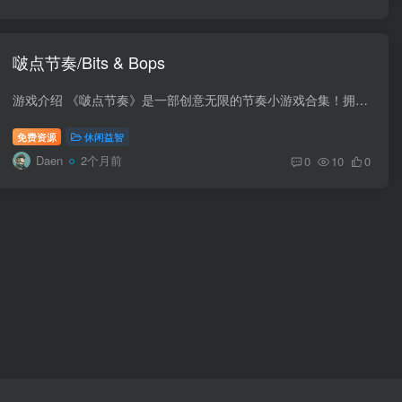
啵点节奏/Bits & Bops
游戏介绍 《啵点节奏》是一部创意无限的节奏小游戏合集！拥有动听音乐、清爽玩法和华丽手绘动画的《啵点节奏》，一定能为你带来小小的快乐。 游戏视频 游戏安装码 版本介绍 Build.21124824|容量...
免费资源
休闲益智
Daen
2个月前
0
10
0