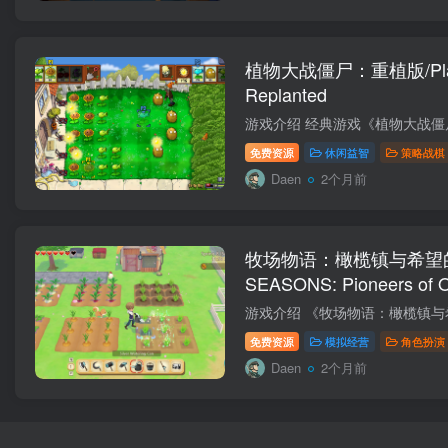
植物大战僵尸：重植版/Plants
Replanted
免费资源
休闲益智
策略战棋
Daen
2个月前
牧场物语：橄榄镇与希望的大
SEASONS: Pioneers of O
免费资源
模拟经营
角色扮演
Daen
2个月前