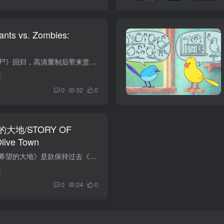
 vs. Zombies:
游戏介绍 经典游戏《植物大战僵尸》回归，高清重制后带来赏心悦目的画面体验！植物与僵尸之间的最初大战回归，比以往任何时候都更加激烈、欢乐、疯狂！体验该系列的开山之作，现已经过高清重制...
0
32
0
地/STORY OF
live Town
游戏介绍 《牧场物语：橄榄镇与希望的大地》是款保持过去《牧场物语》系列作品特色，在自然环境优越的牧场中，进行种植蔬菜水果、照料动物的牧场经营，以及与小镇上的人们邂逅和恋爱，享受人生...
0
24
0