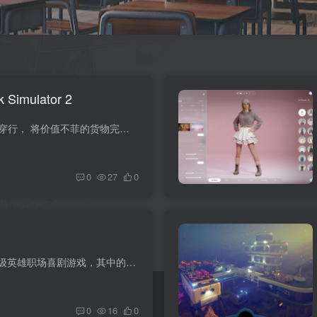
Simulator 2
游戏介绍 像公路之王一样在欧洲穿行， 将价值不菲的货物完美送抵远方！往返于英国，比利时，德国，意大利，荷兰，波兰等众多城市；您的耐力，技巧，速度都被您发挥到了极致！ 游戏视频 游戏安装...
0
27
0
游戏介绍 《Dispatch》是一款超级英雄职场喜剧游戏，其中的故事发展将因你的选择而变化。你将管理一队由不合群的异类英雄所组成的功能失调团队，策略性地派遣不同的英雄到城市中各紧急事故现场...
0
16
0