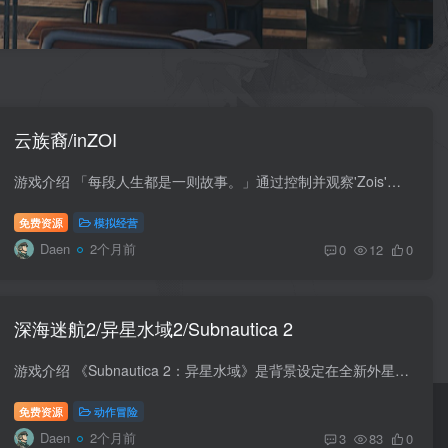
云族裔/inZOI
游戏介绍 「每段人生都是一则故事。」通过控制并观察'Zois'，你可以创造出一段属于你的，独一无二的人生。 利用 inZOI 易用的工具，可以自定义角色，建造房屋，在沉浸式的模拟体验中，过上梦想...
免费资源
模拟经营
Daen
2个月前
0
12
0
深海迷航2/异星水域2/Subnautica 2
游戏介绍 《Subnautica 2：异星水域》是背景设定在全新外星世界的水下生存冒险游戏，由Unknown Worlds倾力打造。可以单人游玩，也可以与好友组队开启四人合作模式。建造专属基地，制作不同工具...
免费资源
动作冒险
Daen
2个月前
3
83
0