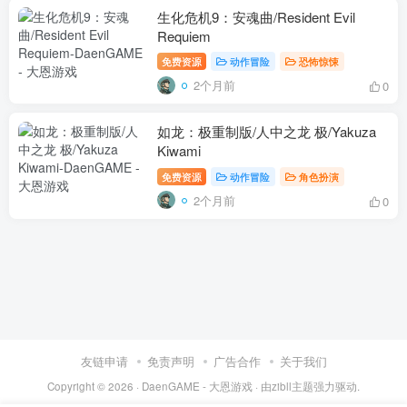
生化危机9：安魂曲/Resident Evil
Requiem
免费资源
动作冒险
恐怖惊悚
2个月前
0
如龙：极重制版/人中之龙 极/Yakuza
Kiwami
免费资源
动作冒险
角色扮演
2个月前
0
友链申请
免责声明
广告合作
关于我们
Copyright © 2026 ·
DaenGAME - 大恩游戏
· 由
zibll主题
强力驱动.