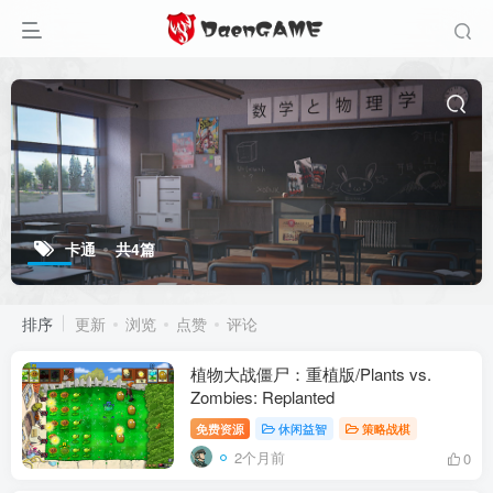
卡通
共4篇
排序
更新
浏览
点赞
评论
植物大战僵尸：重植版/Plants vs.
Zombies: Replanted
免费资源
休闲益智
策略战棋
2个月前
0