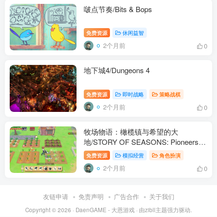
啵点节奏/Bits & Bops
免费资源
休闲益智
2个月前
0
地下城4/Dungeons 4
免费资源
即时战略
策略战棋
2个月前
0
牧场物语：橄榄镇与希望的大
地/STORY OF SEASONS: Pioneers of
Olive Town
免费资源
模拟经营
角色扮演
2个月前
0
友链申请
免责声明
广告合作
关于我们
Copyright © 2026 ·
DaenGAME - 大恩游戏
· 由
zibll主题
强力驱动.