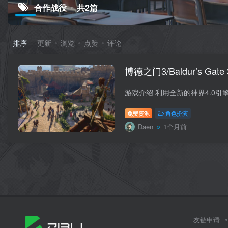
合作战役
共2篇
排序
更新
浏览
点赞
评论
博德之门3/Baldur’s Gate 
免费资源
角色扮演
Daen
1个月前
友链申请