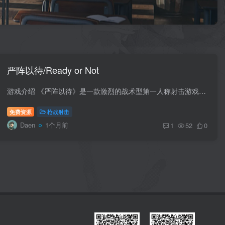
严阵以待/Ready or Not
游戏介绍 《严阵以待》是一款激烈的战术型第一人称射击游戏，描绘现代世界中特警组警员奉命展开行动，前往解决各种危险艰难情况的过程。 游戏视频 游戏安装码 版本介绍 v260318|容量42GB|官方简...
免费资源
枪战射击
Daen
1个月前
1
52
0