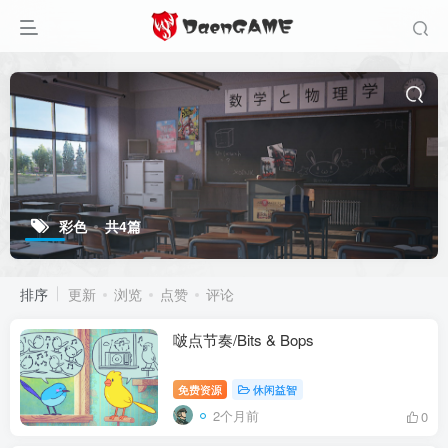
彩色
共4篇
排序
更新
浏览
点赞
评论
啵点节奏/Bits & Bops
免费资源
休闲益智
2个月前
0