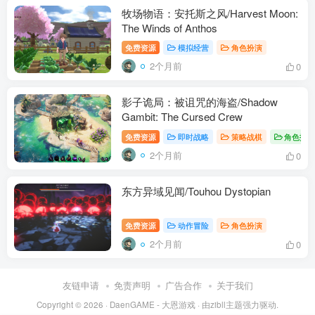
牧场物语：安托斯之风/Harvest Moon:
The Winds of Anthos
免费资源
模拟经营
角色扮演
2个月前
0
影子诡局：被诅咒的海盗/Shadow
Gambit: The Cursed Crew
免费资源
即时战略
策略战棋
角色扮
2个月前
0
东方异域见闻/Touhou Dystopian
免费资源
动作冒险
角色扮演
2个月前
0
友链申请
免责声明
广告合作
关于我们
Copyright © 2026 ·
DaenGAME - 大恩游戏
· 由
zibll主题
强力驱动.