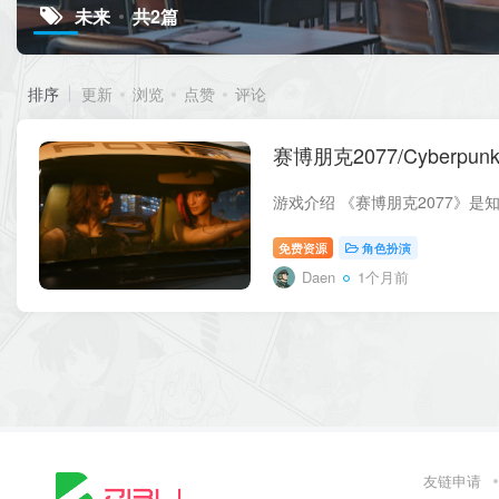
未来
共2篇
排序
更新
浏览
点赞
评论
赛博朋克2077/Cyberpunk
免费资源
角色扮演
Daen
1个月前
友链申请