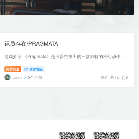
识质存在/PRAGMATA
游戏介绍 《Pragmata》是卡普空推出的一款独特的科幻动作冒险游戏。 玩家将跟随命运多舛的调查队队员“休”和机器人小女孩“戴安娜”，在被失控AI掌管的月球设施内寻找返回地球的方法。 游戏视...
免费资源
动作冒险
Daen
2个月前
0
14
0