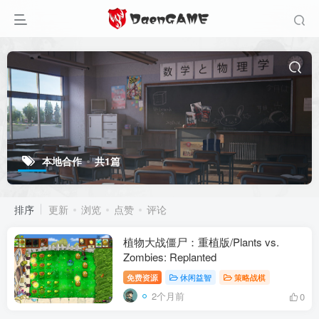
本地合作
共1篇
排序
更新
浏览
点赞
评论
植物大战僵尸：重植版/Plants vs.
Zombies: Replanted
免费资源
休闲益智
策略战棋
2个月前
0