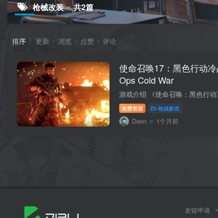
枪械改装
共2篇
排序
更新
浏览
点赞
评论
使命召唤17：黑色行动冷战/Call
Ops Cold War
免费资源
枪战射击
Daen
1个月前
友链申请