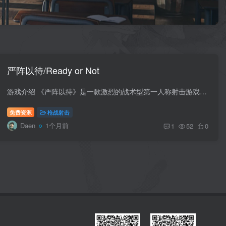
严阵以待/Ready or Not
游戏介绍 《严阵以待》是一款激烈的战术型第一人称射击游戏，描绘现代世界中特警组警员奉命展开行动，前往解决各种危险艰难情况的过程。 游戏视频 游戏安装码 版本介绍 v260318|容量42GB|官方简...
免费资源
枪战射击
Daen
1个月前
1
52
0