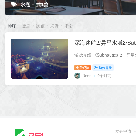
水底
共1篇
排序
更新
浏览
点赞
评论
深海迷航2/异星水域2/Subna
免费资源
动作冒险
Daen
2个月前
友链申请