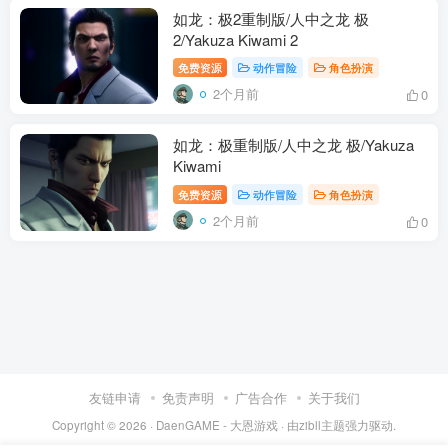
如龙：极2重制版/人中之龙 极
2/Yakuza Kiwami 2
免费资源
动作冒险
角色扮演
2个月前
0
如龙：极重制版/人中之龙 极/Yakuza
Kiwami
免费资源
动作冒险
角色扮演
2个月前
0
友链申请
免责声明
广告合作
关于我们
Copyright © 2026 ·
DaenGAME - 大恩游戏
· 由
zibll主题
强力驱动.