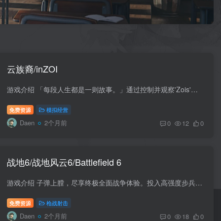
云族裔/inZOI
游戏介绍 「每段人生都是一则故事。」通过控制并观察'Zois'，你可以创造出一段属于你的，独一无二的人生。 利用 inZOI 易用的工具，可以自定义角色，建造房屋，在沉浸式的模拟体验中，过上梦想...
免费资源
模拟经营
Daen
2个月前
0
12
0
战地6/战地风云6/Battlefield 6
游戏介绍 子弹上膛，尽享终极全面战争体验。投入高强度步兵作战。在近距离空战中划破天空。摧毁周围环境，赢得战略优势。在坦克、战斗机和大量武器横行的战场上，最致命的武器就是你的小队。这...
免费资源
枪战射击
Daen
2个月前
0
18
0