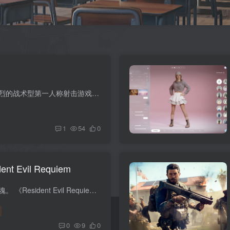
游戏介绍 《严阵以待》是一款激烈的战术型第一人称射击游戏，描绘现代世界中特警组警员奉命展开行动，前往解决各种危险艰难情况的过程。 游戏视频 游戏安装码 版本介绍 v260318|容量42GB|官方简...
1
54
0
 Evil Requiem
游戏介绍 予生者恐惧。给尸者安魂。 《Resident Evil Requiem》标志着“Resident Evil”系列和生存恐怖游戏步入新纪元。“安魂曲”将会撼动玩家的精神深处。 游戏视频 游戏安装码 版本介绍 v1.1...
0
9
0