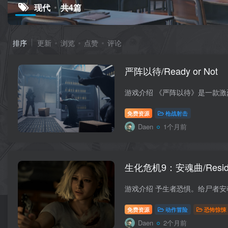
现代
共4篇
排序
更新
浏览
点赞
评论
严阵以待/Ready or Not
免费资源
枪战射击
Daen
1个月前
生化危机9：安魂曲/Resident
免费资源
动作冒险
恐怖惊悚
Daen
2个月前