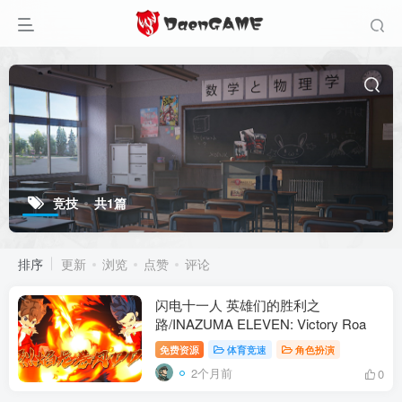
竞技
共1篇
排序
更新
浏览
点赞
评论
闪电十一人 英雄们的胜利之
路/INAZUMA ELEVEN: Victory Roa
免费资源
体育竞速
角色扮演
2个月前
0