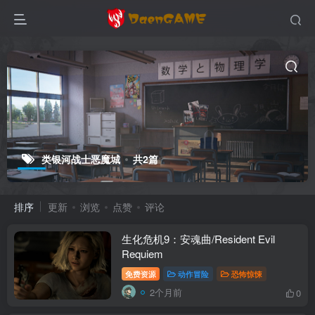
类银河战士恶魔城
共2篇
排序
更新
浏览
点赞
评论
生化危机9：安魂曲/Resident Evil
Requiem
免费资源
动作冒险
恐怖惊悚
2个月前
0