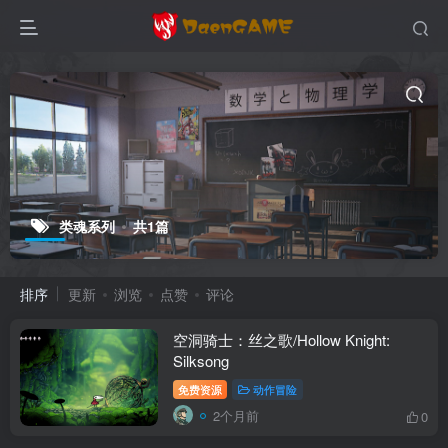
类魂系列
共1篇
排序
更新
浏览
点赞
评论
空洞骑士：丝之歌/Hollow Knight:
Silksong
免费资源
动作冒险
2个月前
0