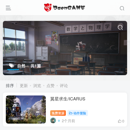
自然
共1篇
排序
更新
浏览
点赞
评论
翼星求生/ICARUS
免费资源
动作冒险
2个月前
0