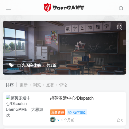
自选历险体验
共2篇
排序
更新
浏览
点赞
评论
超英派遣中心/Dispatch
免费资源
动作冒险
2个月前
0