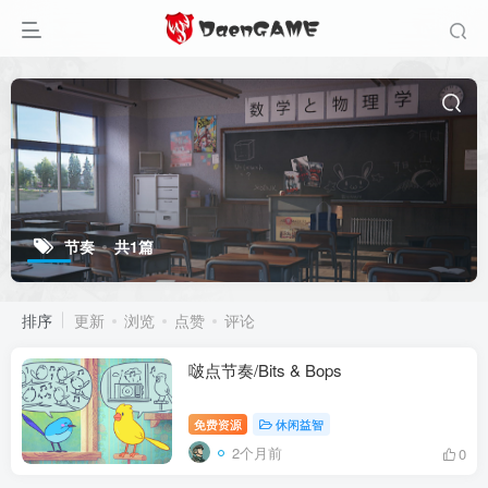
节奏
共1篇
排序
更新
浏览
点赞
评论
啵点节奏/Bits & Bops
免费资源
休闲益智
2个月前
0