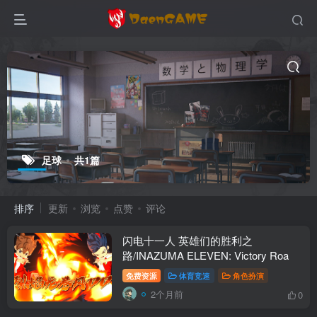
足球
共1篇
排序
更新
浏览
点赞
评论
闪电十一人 英雄们的胜利之
路/INAZUMA ELEVEN: Victory Roa
免费资源
体育竞速
角色扮演
2个月前
0