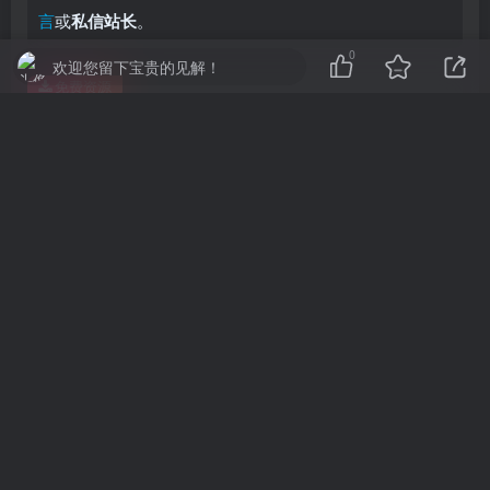
言
或
私信站长
。
0
欢迎您留下宝贵的见解！
免费资源
极限竞速：地平线6/Forza Horizon 6
此内容为免费资源，请登录后查看
登录查看
©
版权声明
© 版权声明 | All Rights Reserved
免责声明：
本站提供用户下载的所有资源均来自网络，版权归作者本人所
有，仅限学习和研究目的，请支持正版！
我们非常重视版权问题，如有侵权请邮件与我们联系处理。敬请谅解！邮
件：
ts996@beeble.com
六月
本站历史上的今天
30