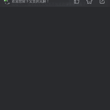
欢迎您留下宝贵的见解！
吼吼~~~，往年的今天站长不知道跑哪里偷懒去了~~~
THE END
角色扮演
# 单人
# 动作
# 剧情丰富
# 冒险
# 氛围
# 探索
# 开放世界
# 第三人称
# 奇幻
# 战斗
# 选择取向
# 独立
# 动作角色扮演
# 制作
# 血腥
# 魔法
# 中世纪
# 黑暗奇幻
# 哥特
喜欢就支持一下吧
点赞
0
分享
收藏