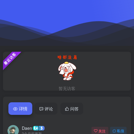
最近访客
暂无访客
详情
评论
问答
Daen
关注
私信
2个月前更新