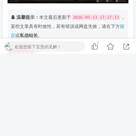
温馨提示：
本文最后更新于
，
2026-05-13 17:37:13
某些文章具有时效性，若有错误或网盘失效，请在下方
留
言
或
私信站长
。
0
欢迎您留下宝贵的见解！
免费资源
歧路旅人0/八方旅人0/OCTOPATH TRAVELER 0
此内容为免费资源，请登录后查看
登录查看
©
版权声明
© 版权声明 | All Rights Reserved
免责声明：
本站提供用户下载的所有资源均来自网络，版权归作者本人所
有，仅限学习和研究目的，请支持正版！
我们非常重视版权问题，如有侵权请邮件与我们联系处理。敬请谅解！邮
件：
ts996@beeble.com