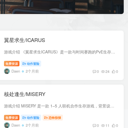
翼星求生/ICARUS
游戏介绍 《翼星求生ICARUS》是一款与时间赛跑的PvE生存游戏，可支持多达八名玩家或进行单人游戏。探索地球化改造出错后蛮荒的外星荒野。尽可能地生存来开采外来物质，然后返回轨道去研发更先进...
免费资源
动作冒险
Daen
2个月前
0
24
0
核处逢生/MISERY
游戏介绍 MISERY 是一款 1–5 人联机合作生存游戏，背景设定在核灾难区。在这里，每一天都是生死考验：探索放射性废墟获取资源，建造你的掩体，制作武器，并与好友一起探险这个奇异的程序生成世...
免费资源
动作冒险
恐怖惊悚
Daen
2个月前
0
11
0