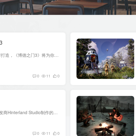
3
游戏介绍 利用全新的神界4.0引擎打造，《博德之门3》将为你提供前所未有的自由度，让你在这个充满角色、危险和欺诈的活跃世界中探索、尝试、互动，并获取实时的反馈。宏大的电影级叙事让你比以...
0
11
0
游戏介绍 《漫漫长夜》由游戏开发商Hinterland Studio制作的第一人称生存模拟游戏。这款游戏设计思维紧密，强调在安静但很漂亮的灾后环境中探索。 游戏视频 游戏激活码 版本介绍 v2.50|容量15GB...
0
11
0