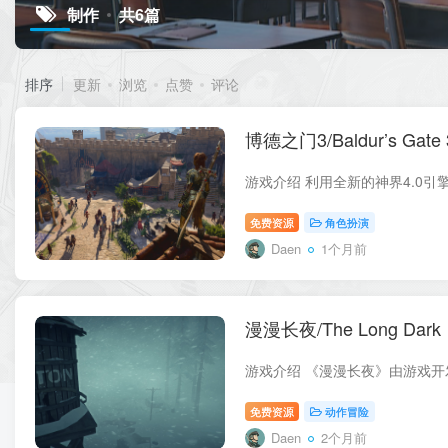
制作
共6篇
排序
更新
浏览
点赞
评论
博德之门3/Baldur’s Gate 
免费资源
角色扮演
Daen
1个月前
漫漫长夜/The Long Dark
免费资源
动作冒险
Daen
2个月前