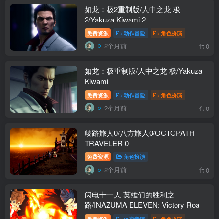
如龙：极2重制版/人中之龙 极
2/Yakuza Kiwami 2
免费资源
动作冒险
角色扮演
2个月前
0
如龙：极重制版/人中之龙 极/Yakuza
Kiwami
免费资源
动作冒险
角色扮演
2个月前
0
歧路旅人0/八方旅人0/OCTOPATH
TRAVELER 0
免费资源
角色扮演
2个月前
0
闪电十一人 英雄们的胜利之
路/INAZUMA ELEVEN: Victory Roa
免费资源
体育竞速
角色扮演