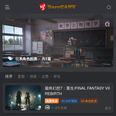
日系角色扮演
共5篇
排序
更新
浏览
点赞
评论
最终幻想7：重生/FINAL FANTASY VII
REBIRTH
免费资源
动作冒险
角色扮演
2个月前
0