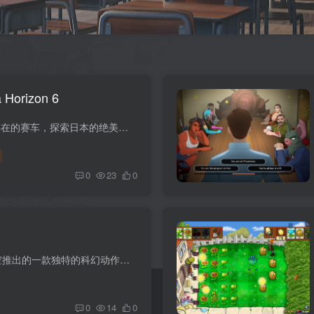
orizon 6
游戏介绍 驾驶超过 550 辆真实存在的赛车，探索日本的绝美风光，在《Forza Horizon》有史以来最宏大的冒险中成为竞速传奇。 游戏视频 游戏安装码 版本介绍 v364.933|整合全DLC|容量155GB|官方简...
0
23
0
游戏介绍 《Pragmata》是卡普空推出的一款独特的科幻动作冒险游戏。 玩家将跟随命运多舛的调查队队员“休”和机器人小女孩“戴安娜”，在被失控AI掌管的月球设施内寻找返回地球的方法。 游戏视...
0
14
0