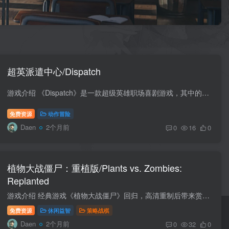
超英派遣中心/Dispatch
游戏介绍 《Dispatch》是一款超级英雄职场喜剧游戏，其中的故事发展将因你的选择而变化。你将管理一队由不合群的异类英雄所组成的功能失调团队，策略性地派遣不同的英雄到城市中各紧急事故现场...
免费资源
动作冒险
Daen
2个月前
0
16
0
植物大战僵尸：重植版/Plants vs. Zombies:
Replanted
游戏介绍 经典游戏《植物大战僵尸》回归，高清重制后带来赏心悦目的画面体验！植物与僵尸之间的最初大战回归，比以往任何时候都更加激烈、欢乐、疯狂！体验该系列的开山之作，现已经过高清重制...
免费资源
休闲益智
策略战棋
Daen
2个月前
0
32
0