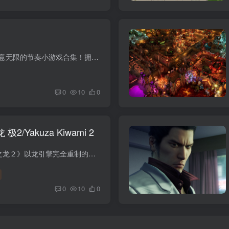
游戏介绍 《啵点节奏》是一部创意无限的节奏小游戏合集！拥有动听音乐、清爽玩法和华丽手绘动画的《啵点节奏》，一定能为你带来小小的快乐。 游戏视频 游戏安装码 版本介绍 Build.21124824|容量...
0
10
0
/Yakuza Kiwami 2
游戏介绍 系列第2部作品《人中之龙２》以龙引擎完全重制的作品——《人中之龙 极２》登场！曾经被称为“堂岛之龙”的传说中的男人——桐生一马和被称为“关西之龙”的最强黑道——乡田龙司，在...
0
10
0