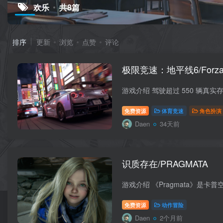
欢乐
共8篇
排序
更新
浏览
点赞
评论
极限竞速：地平线6/Forza H
免费资源
体育竞速
角色扮演
Daen
34天前
识质存在/PRAGMATA
免费资源
动作冒险
Daen
2个月前