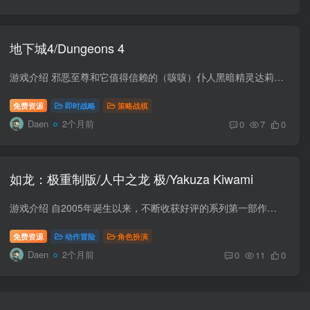
地下城4/Dungeons 4
游戏介绍 邪恶至尊和它值得信赖的（咳咳）仆人黑暗精灵达莉娅在史诗般的前作游戏中又一次战胜了正义的一方，并将在《地下城4》中回归。 游戏视频 游戏安装码 版本介绍 v1.10.0|容量24GB|官方简...
免费资源
即时战略
策略战棋
Daen
2个月前
0
7
0
如龙：极重制版/人中之龙 极/Yakuza Kiwami
游戏介绍 自2005年诞生以来，不断收获好评的系列第一部作品《人中之龙》的完全重制版——《人中之龙 极》登场！与“100亿的少女”的相遇使“传说之龙”陷入阴谋的漩涡。 游戏安装码 版本介绍 v2...
免费资源
动作冒险
角色扮演
Daen
2个月前
0
11
0