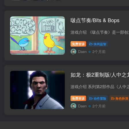
啵点节奏/Bits & Bops
免费资源
休闲益智
Daen
2个月前
如龙：极2重制版/人中之龙 极2
免费资源
动作冒险
角色扮演
Daen
2个月前